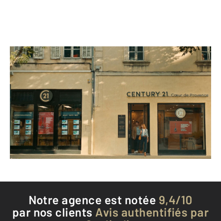
CENTURY 21 Coeur de Provence
310-314 Cours de Bournissac
CAVAILLON - 84300
Envoyer un message
Téléphoner à l'agence
Notre agence est notée
9,4/10
par nos clients
Avis authentifiés par