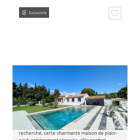
Exclusivité
CAVAILLON 84
2
126 m
, 6 pièces
Ref : 3526
Maison à vendre
349 000 €
CAVAILLON Située dans un secteur calme et
recherché, cette charmante maison de plain-
pied, entièrement rénovée, allie confort