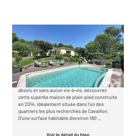
CAVAILLON 84
2
185 m
, 5 pièces
Ref : 3613
Maison à vendre
829 000 €
CAVAILLON Dans un cadre privilégié, au calme
absolu et sans aucun vis-à-vis, découvrez
cette superbe maison de plain-pied construite
en 2014, idéalement située dans l'un des
quartiers les plus recherchés de Cavaillon.
D'une surface habitable d'environ 180 ...
Voir le détail du bien