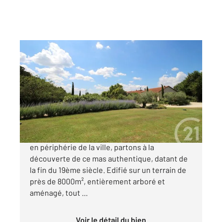
CAVAILLON 84
2
336 m
, 12 pièces
Ref : 3007
Maison à vendre
985 000 €
CAVAILLON : Situé dans un secteur agricole et
en périphérie de la ville, partons à la
découverte de ce mas authentique, datant de
la fin du 19ème siècle. Edifié sur un terrain de
près de 8000m², entièrement arboré et
aménagé, tout ...
Voir le détail du bien