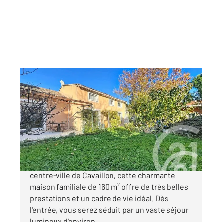
CAVAILLON 84
2
160 m
, 4 pièces
Ref : 3668
Maison à vendre
344 000 €
CAVAILLON Située à proximité immédiate du
centre-ville de Cavaillon, cette charmante
maison familiale de 160 m² offre de très belles
prestations et un cadre de vie idéal. Dès
l'entrée, vous serez séduit par un vaste séjour
lumineux d'environ ...