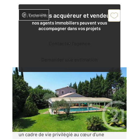
Vous êtes acquéreur et vendeur,
Exclusivité
nos agents immobiliers peuvent vous
accompagner dans vos projets
Contacter l'agence
Demander une estimation
CAVAILLON 84
2
166,90 m
, 6 pièces
Ref : 3871
Maison à vendre
639 000 €
CAVAILLON - Au calme, cette propriété offre
un cadre de vie privilégié au cœur d'une