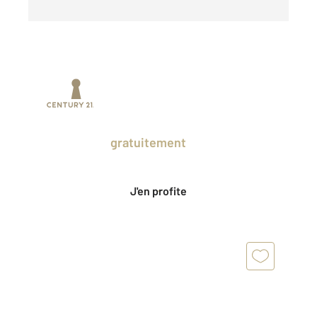
Prenez un temps d'avance sur le marché
en profitant
gratuitement
des Ventes
Privées CENTURY 21.
J'en profite