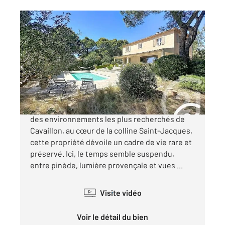
CAVAILLON 84
2
185 m
, 7 pièces
Ref : 2308
Maison à vendre
849 000 €
CAVAILLON Colline Saint-Jacques Dans l'un
des environnements les plus recherchés de
Cavaillon, au cœur de la colline Saint-Jacques,
cette propriété dévoile un cadre de vie rare et
préservé. Ici, le temps semble suspendu,
entre pinède, lumière provençale et vues ...
Visite vidéo
Voir le détail du bien