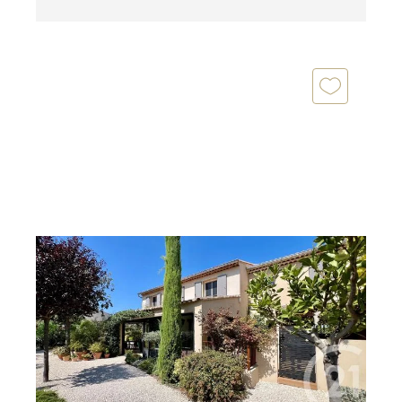
CAVAILLON 84
2
225 m
, 7 pièces
Ref : 2029
Maison à vendre
699 000 €