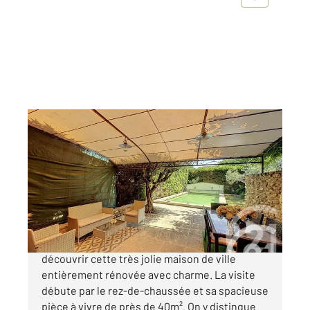
CAVAILLON 84
2
98 m
, 4 pièces
Ref : 3880
Maison à vendre
309 500 €
CAVAILLON - A deux pas du centre-ville, venez
découvrir cette très jolie maison de ville
entièrement rénovée avec charme. La visite
débute par le rez-de-chaussée et sa spacieuse
pièce à vivre de près de 40m². On y distingue