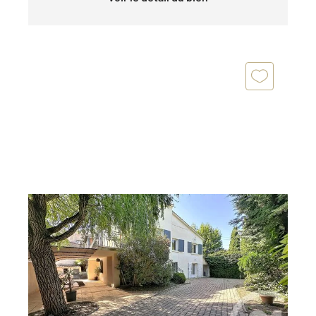
CAVAILLON 84
2
250 m
, 6 pièces
Ref : 3267
Maison à vendre
317 000 €