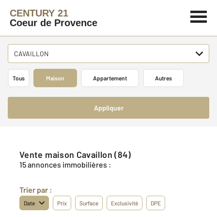
CENTURY 21
Coeur de Provence
CAVAILLON
Tous
Maison
Appartement
Autres
Appliquer
Vente maison Cavaillon (84)
15 annonces immobilières :
Trier par :
Date
Prix
Surface
Exclusivité
DPE